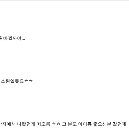
했다. NVIDIA로부터 26만 개 블랙
수축
웰 GPU를 공급받기로 했고,
다. 
OpenAI와 파트너십도 체결했다.
인을 
소버린 AI라는 말도 나온다. 국가
는 악순
주권을 지키는 AI를 만들겠다는
성하
거다. 그런데 AI 강국이 뭔지부터
 바뀔까여...
둔화
물
봐야 
태
생소원일듯요ㅎㅎ
남자에서 나왔던게 떠오름 ㅎㅎ 그 분도 아이큐 좋으신분 같던데 