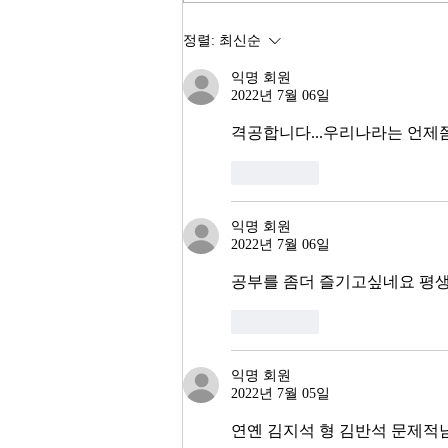
최고의 주식시장 수익률이라고 한
다. 숫자만 보면 대한민국 경제가
정렬:
최신순
전성기를 구가하는 것처럼 보인다.
익명 회원
그러나 상가 절반이 공실이고, 폐
2022년 7월 06일
업 신고가 줄을 잇는다. 자영업자
10명 중 4명 이상이 향후 3년 내
격공합니다...우리나라는 언제쯤
좋아요
익명 회원
2022년 7월 06일
공부를 좀더 즐기고싶네요 평
좋아요
익명 회원
2022년 7월 05일
연옌 김지석 형 김반석 문제적