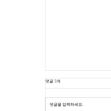
한국 경제
댓글 3개
2026년이 밝았다. KOSPI는 4,400
을 돌파하며 사상 최고치를 경신했
고, 서울 아파트 값은 2025년 한 해
댓글을 입력하세요.
동안 8.71% 올랐다. 1999년 이후