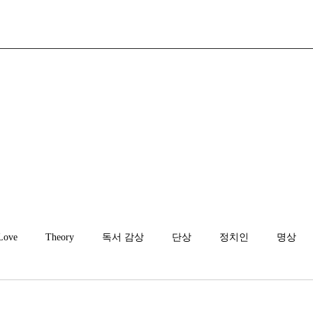
Love
Theory
독서 감상
단상
정치인
명상