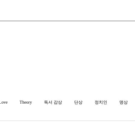
Love
Theory
독서 감상
단상
정치인
명상