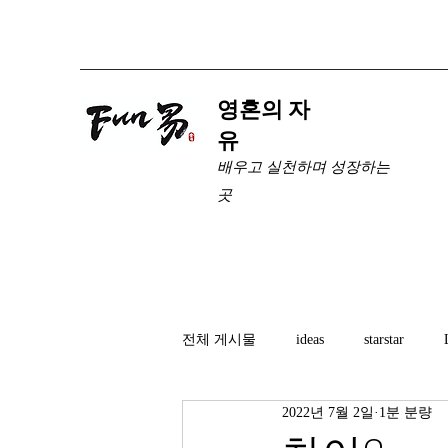
​영혼의 자
유
배우고 실천하며 성장하는
곳
전체 게시물
ideas
starstar
2022년 7월 2일
1분 분량