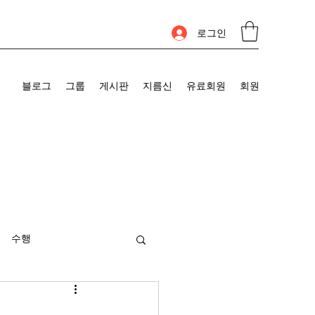
로그인
블로그
그룹
게시판
지름신
유료회원
회원
수행