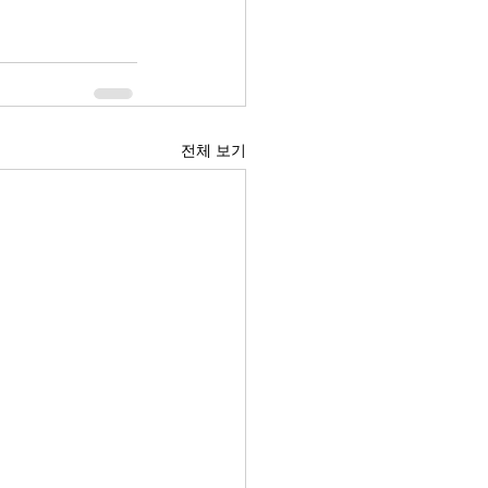
전체 보기