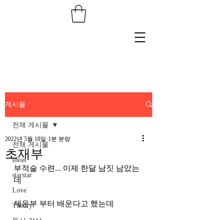
게시물
전체 게시물
2022년 5월 18일
1분 분량
전체 게시물
초재부
ideas
부적술 수련... 이제 한달 남짓 남았는
starstar
데 
Love
재운부 부터 배운다고 했는데
Theory