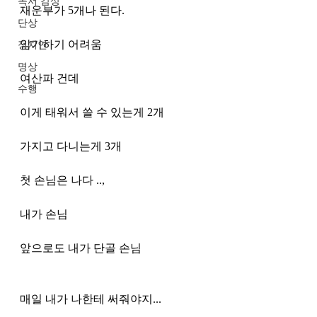
독서 감상
재운부가 5개나 된다. 
단상
암기하기 어려움 
정치인
명상
여산파 건데 
수행
이게 태워서 쓸 수 있는게 2개 
가지고 다니는게 3개 
첫 손님은 나다 ..,
내가 손님
앞으로도 내가 단골 손님
매일 내가 나한테 써줘야지...