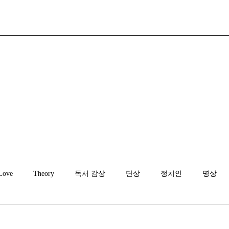
Love
Theory
독서 감상
단상
정치인
명상