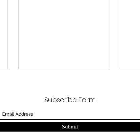
무엇이 AI 강국인가
중국
분석
정부가 AI G3를 외치고 있다. 미
동시
Subscribe Form
국, 중국 다음 3위권 진입을 국가
서론 
목표로 삼았다. 100조 원 규모 펀드
가지
를 조성하고, AI 예산을 84% 증액
고 있
했다. NVIDIA로부터 26만 개 블랙
수축
Submit
웰 GPU를 공급받기로 했고,
다. 
OpenAI와 파트너십도 체결했다.
인을 