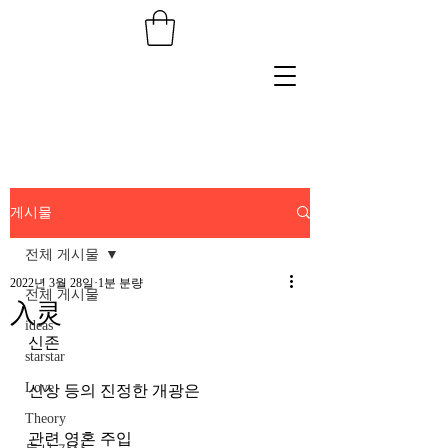
게시물
전체 게시물
2022년 3월 28일
1분 분량
전체 게시물
入灵
ideas
신존
starstar
Love
신상 등의 진정한 개광은
Theory
관련 영혼 주입