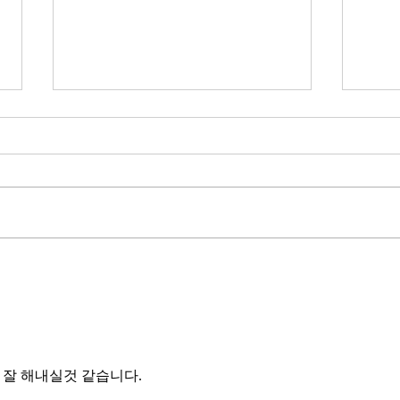
무엇이 AI 강국인가
중국
분석
정부가 AI G3를 외치고 있다. 미
동시
국, 중국 다음 3위권 진입을 국가
서론 
목표로 삼았다. 100조 원 규모 펀드
가지
를 조성하고, AI 예산을 84% 증액
고 있
했다. NVIDIA로부터 26만 개 블랙
수축
웰 GPU를 공급받기로 했고,
다. 
OpenAI와 파트너십도 체결했다.
인을 
소버린 AI라는 말도 나온다. 국가
는 악순
주권을 지키는 AI를 만들겠다는
성하
거다. 그런데 AI 강국이 뭔지부터
둔화
물
잘 해내실것 같습니다.
봐야 
태