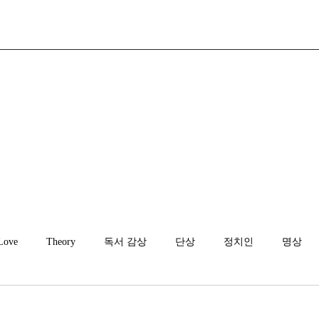
Love
Theory
독서 감상
단상
정치인
명상