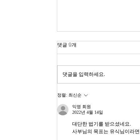
한국 경제
댓글 9개
2026년이 밝았다. KOSPI는 4,400
을 돌파하며 사상 최고치를 경신했
고, 서울 아파트 값은 2025년 한 해
댓글을 입력하세요.
동안 8.71% 올랐다. 1999년 이후
최고의 주식시장 수익률이라고 한
다. 숫자만 보면 대한민국 경제가
정렬:
최신순
전성기를 구가하는 것처럼 보인다.
익명 회원
그러나 상가 절반이 공실이고, 폐
2022년 4월 14일
업 신고가 줄을 잇는다. 자영업자
10명 중 4명 이상이 향후 3년 내
대단한 법기를 받으셨네요.
사부님의 목표는 유식님이라면 