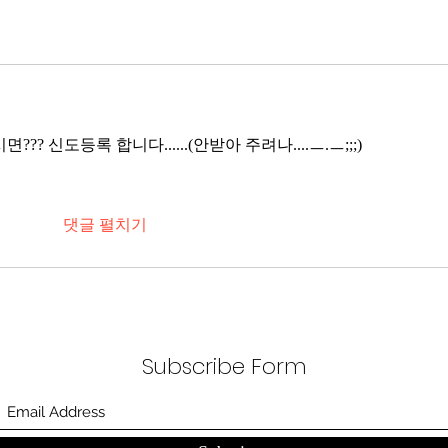
? 신도등록 합니다......(안받아 주려나....ㅡ.ㅡ;;;)
댓글 펼치기
Subscribe Form