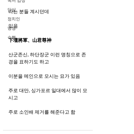
독서 감상
단상
라는 분들 계시던데
정치인
있음
명상
수행
下壇將軍、山君尊神
산군존신, 하단장군 이런 명칭으로 존
경을 표하기도 하고
이분을 메인으로 모시는 묘가 있음
주로 대만, 싱가포르 일대에서 많이 모
시고 
주로 소인배 제거를 해준다고 함 