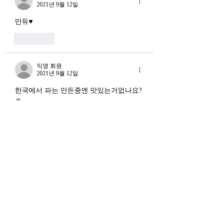
2021년 9월 12일
만듀♥
좋아요
익명 회원
2021년 9월 12일
한국에서 파는 만든중엔 맛있는거없나요?
ㅎ
좋아요
익명 회원
2021년 9월 12일
우왕. 
몸매관리할 때 먹으면 안 되는게 만두라
서 ㅜ
만두/라면 못 먹어본지 7년이에요 ㅋㅋㅋ
ㅋㅋㅋ 