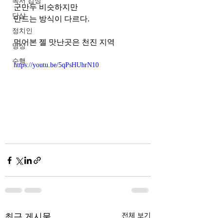
독서 감상
군만두 비슷하지만 
단상
만드는 방식이 다르다.
정치인
먹어본 젤 맛난곳은 천진 지역
명상
수행
https://youtu.be/5qPsHUhrN10
최근 게시물
전체 보기