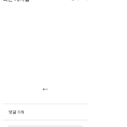
무엇이 AI 강국인가
중국 경제의 구조
험요소 분석: 신용
정부가 AI G3를 외치고 있
과 자본 이탈의 동
댓글 8개
다. 미국, 중국 다음 3위권
서론 2025년 현재 
행
진입을 국가 목표로 삼았다.
는 두 가지 거시적 
100조 원 규모 펀드를 조성
동시에 진행되고 있다