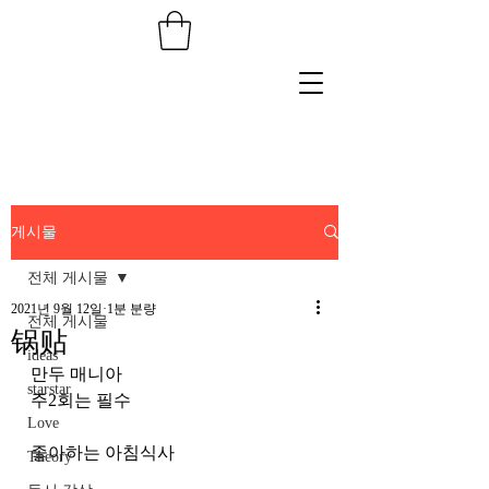
게시물
전체 게시물
2021년 9월 12일
1분 분량
전체 게시물
锅贴
ideas
만두 매니아
starstar
주2회는 필수
Love
좋아하는 아침식사
Theory