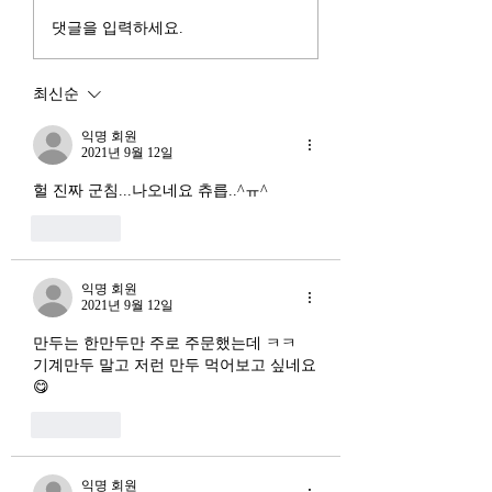
하고, AI 예산을 84% 증액
신용 시장의 급격한
댓글을 입력하세요.
했다. NVIDIA로부터 26만
외국 자본의 대규모
개 블랙웰 GPU를 공급받기
다. 이 두 현상은 각
최신순
로 했고, OpenAI와 파트너
적인 원인을 가지고 
십도 체결했다. 소버린 AI
상호 강화하는 악순
익명 회원
라는 말도 나온다. 국가 주
2021년 9월 12일
(Vicious Cycle) 
권을 지키는 AI를 만들겠다
하고 있다는 점에서
헐 진짜 군침...나오네요 츄릅..^ㅠ^
는 거다. 그런데 AI 강국이
경기 둔화와는 질적
좋아요
뭔지부터 물
른 국면으로 봐야 한다
장. 신용 수축의 실태
익명 회원
2021년 9월 12일
만두는 한만두만 주로 주문했는데 ㅋㅋ
기계만두 말고 저런 만두 먹어보고 싶네요
😋
좋아요
익명 회원