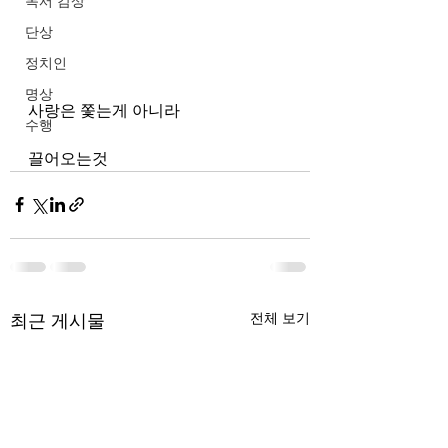
독서 감상
단상
정치인
명상
사랑은 쫓는게 아니라
수행
끌어오는것
최근 게시물
전체 보기