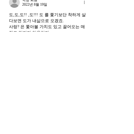
라는 말도 나온다. 국가 주
2022년 8월 19일
(Vicious Cycle) 
권을 지키는 AI를 만들겠다
하고 있다는 점에서
도,도,도!! ,도!!! 도 를 쫓기보단 착하게 살
는 거다. 그런데 AI 강국이
경기 둔화와는 질적
다보면 도가 내삶으로 오겠죠.
뭔지부터 물
사랑? 은 쫓아볼 가치도 있고 끌어오는 매
른 국면으로 봐야 한다
직도 멋지지 않을런지.
장. 신용 수축의 실태
행복하나 미치도록 아프기도 아픈거 낫게
하기도 찡하기도 웃음도 눈물도 진짜 오만
거 다담은 단어인데, 사랑에 아닌게 있을
런지 ....
좋아요
익명 회원
2022년 8월 16일
멋있습니다.
명언!😁
좋아요