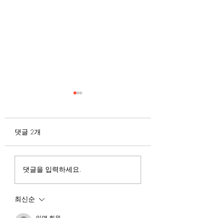
무엇이 AI 강국인가
중국 경제의 구조
험요소 분석: 신용
정부가 AI G3를 외치고 있
과 자본 이탈의 동
댓글 2개
다. 미국, 중국 다음 3위권
서론 2025년 현재 
행
진입을 국가 목표로 삼았다.
는 두 가지 거시적 
100조 원 규모 펀드를 조성
동시에 진행되고 있다
하고, AI 예산을 84% 증액
신용 시장의 급격한
댓글을 입력하세요.
했다. NVIDIA로부터 26만
외국 자본의 대규모
개 블랙웰 GPU를 공급받기
다. 이 두 현상은 각
최신순
로 했고, OpenAI와 파트너
적인 원인을 가지고 
십도 체결했다. 소버린 AI
상호 강화하는 악순
익명 회원