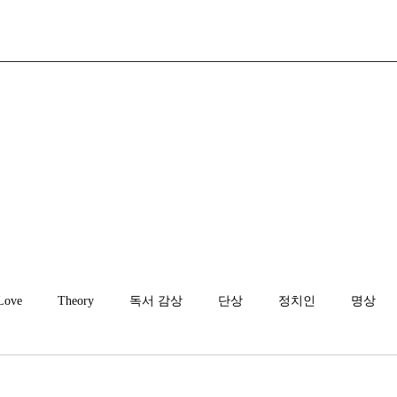
Love
Theory
독서 감상
단상
정치인
명상