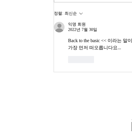
최고의 주식시장 수익률이라고 한
다. 숫자만 보면 대한민국 경제가
정렬:
최신순
전성기를 구가하는 것처럼 보인다.
익명 회원
그러나 상가 절반이 공실이고, 폐
2022년 7월 30일
업 신고가 줄을 잇는다. 자영업자
10명 중 4명 이상이 향후 3년 내
Back to the basic << 이라는 말
가장 먼저 떠오릅니다요...
좋아요