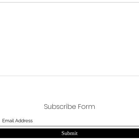
했다. NVIDIA로부터 26만 개 블랙
수축
웰 GPU를 공급받기로 했고,
다. 
OpenAI와 파트너십도 체결했다.
인을 
소버린 AI라는 말도 나온다. 국가
는 악순
주권을 지키는 AI를 만들겠다는
성하
거다. 그런데 AI 강국이 뭔지부터
이
둔화
물
봐야 
태
Subscribe Form
Submit