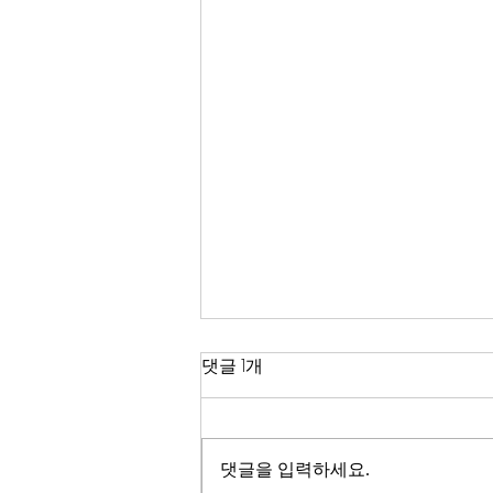
한국 경제
댓글 1개
2026년이 밝았다. KOSPI는 4,400
을 돌파하며 사상 최고치를 경신했
고, 서울 아파트 값은 2025년 한 해
댓글을 입력하세요.
동안 8.71% 올랐다. 1999년 이후