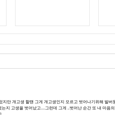
무엇이 AI 강국인가
중국
분석
정부가 AI G3를 외치고 있다. 미
동시
국, 중국 다음 3위권 진입을 국가
서론 
목표로 삼았다. 100조 원 규모 펀드
가지
를 조성하고, AI 예산을 84% 증액
고 있
했다. NVIDIA로부터 26만 개 블랙
수축
웰 GPU를 공급받기로 했고,
다. 
OpenAI와 파트너십도 체결했다.
인을 
소버린 AI라는 말도 나온다. 국가
는 악순
주권을 지키는 AI를 만들겠다는
성하
거다. 그런데 AI 강국이 뭔지부터
이었지만 개고생 할땐 그게 개고생인지 모르고 벗어나기위해 발버둥
둔화
물
였는지 고생을 벗어났고....그런데 그게 ..벗어난 순간 또 내 마음의
봐야 
...
태