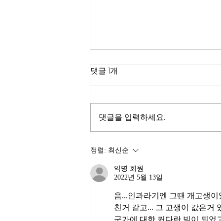
한국 경제
댓글 1개
2026년이 밝았다. KOSPI는 4,400
을 돌파하며 사상 최고치를 경신했
고, 서울 아파트 값은 2025년 한 해
댓글을 입력하세요.
동안 8.71% 올랐다. 1999년 이후
최고의 주식시장 수익률이라고 한
다. 숫자만 보면 대한민국 경제가
정렬:
최신순
전성기를 구가하는 것처럼 보인다.
익명 회원
그러나 상가 절반이 공실이고, 폐
2022년 5월 13일
업 신고가 줄을 잇는다. 자영업자
10명 중 4명 이상이 향후 3년 내
음...인과라기엔 그땐 개고생
친거 같고... 그 고생이 값은거 
군가에 대한 커다란 빚이 되었고.