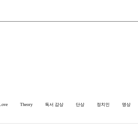
Love
Theory
독서 감상
단상
정치인
명상