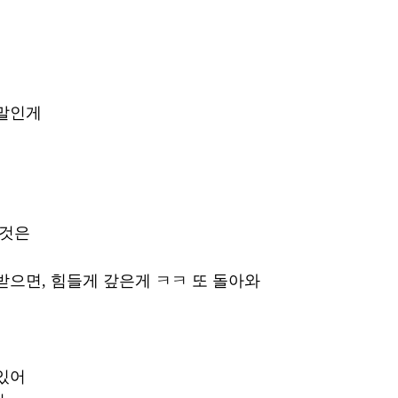
 말인게
것은 
받으면, 힘들게 갚은게 ㅋㅋ 또 돌아와
있어