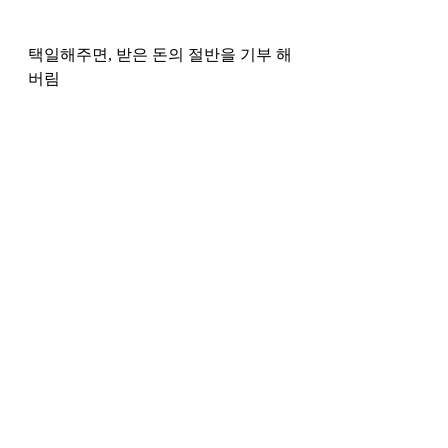
택일해주면, 받은 돈의 절반을 기부 해
버림
아이 이름으로 기부해주는데 
결국 아이에게 복을 쌓아주는 것
복이 있어야
복이 부족하면, 복을 감당 못하고, 튕
겨나감 