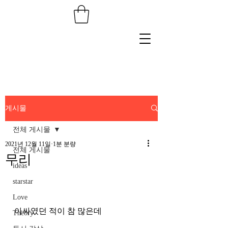
게시물
전체 게시물
2021년 12월 11일
1분 분량
전체 게시물
무리
ideas
starstar
Love
아싸였던 적이 참 많은데 
Theory