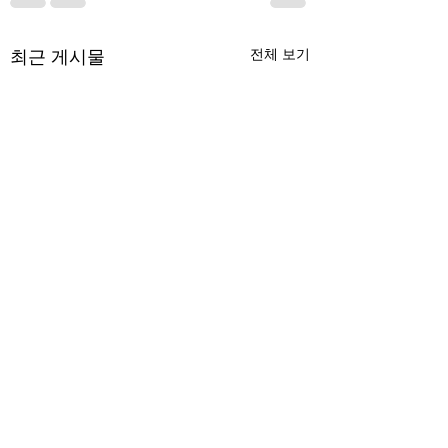
최근 게시물
전체 보기
무엇이 AI 강국인가
중국 경제의 구조
험요소 분석: 신용
정부가 AI G3를 외치고 있
과 자본 이탈의 동