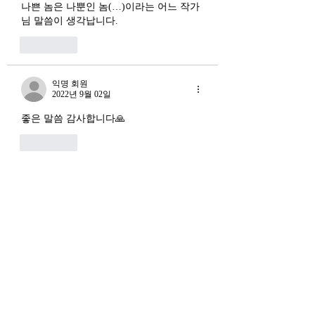
권을 지키는 AI를 만들겠다
하고 있다는 점에서
나쁜 놈은 나뿐인 놈(…)이라는 어느 작가
는 거다. 그런데 AI 강국이
경기 둔화와는 질적
님 말씀이 생각납니다. 
뭔지부터 물
른 국면으로 봐야 한다
좋아요
장. 신용 수축의 실태
익명 회원
2022년 9월 02일
좋은 말씀 감사합니다🙏
좋아요
익명 회원
2022년 8월 31일
이해가 됩니다 좋아요 꾹 ! 
좋아요
익명 회원
2022년 8월 30일
오늘 글도 정말 공감하고 갑니다. 