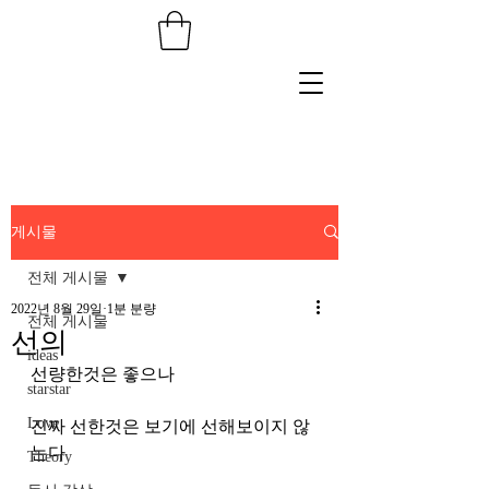
게시물
전체 게시물
2022년 8월 29일
1분 분량
전체 게시물
선의
ideas
선량한것은 좋으나
starstar
Love
진짜 선한것은 보기에 선해보이지 않
는다
Theory