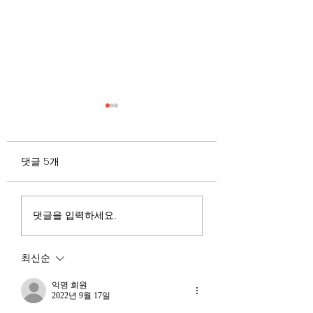
무엇이 AI 강국인가
중국 경제의 구조
험요소 분석: 신용
정부가 AI G3를 외치고 있
과 자본 이탈의 동
댓글 5개
다. 미국, 중국 다음 3위권
서론 2025년 현재 
행
진입을 국가 목표로 삼았다.
는 두 가지 거시적 
100조 원 규모 펀드를 조성
동시에 진행되고 있다
하고, AI 예산을 84% 증액
신용 시장의 급격한
댓글을 입력하세요.
했다. NVIDIA로부터 26만
외국 자본의 대규모
개 블랙웰 GPU를 공급받기
다. 이 두 현상은 각
최신순
로 했고, OpenAI와 파트너
적인 원인을 가지고 
십도 체결했다. 소버린 AI
상호 강화하는 악순
익명 회원
라는 말도 나온다. 국가 주
2022년 9월 17일
(Vicious Cycle) 