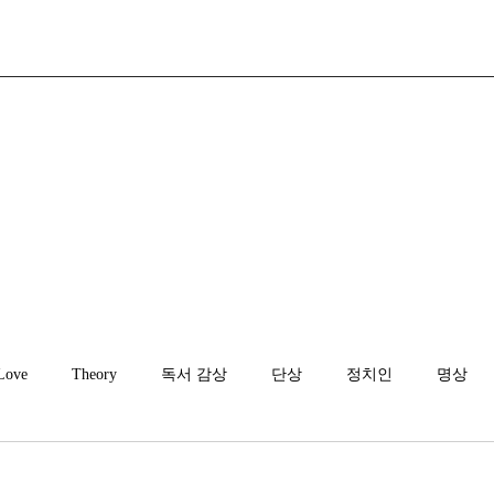
Love
Theory
독서 감상
단상
정치인
명상