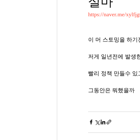
설마
https://naver.me/xylfjg
이 머 스토밍을 하기
저게 일년전에 발생
빨리 정책 만들수 있
그동안은 뭐했을까