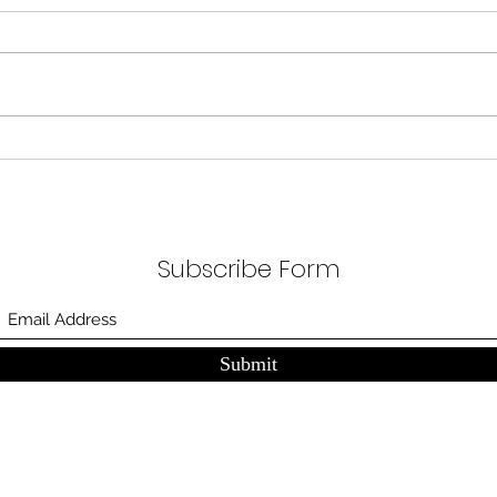
분석
정부가 AI G3를 외치고 있다. 미
동시
국, 중국 다음 3위권 진입을 국가
서론 
목표로 삼았다. 100조 원 규모 펀드
가지
를 조성하고, AI 예산을 84% 증액
고 있
했다. NVIDIA로부터 26만 개 블랙
수축
웰 GPU를 공급받기로 했고,
다. 
OpenAI와 파트너십도 체결했다.
인을 
소버린 AI라는 말도 나온다. 국가
는 악순
주권을 지키는 AI를 만들겠다는
성하
거다. 그런데 AI 강국이 뭔지부터
Subscribe Form
둔화
물
봐야 
태
Submit