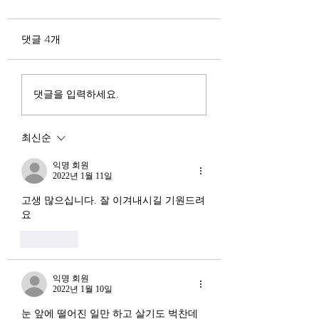
험요소 분석: 신용
정부가 AI G3를 외치고 있
과 자본 이탈의 동
댓글 4개
다. 미국, 중국 다음 3위권
서론 2025년 현재 
행
진입을 국가 목표로 삼았다.
는 두 가지 거시적 
100조 원 규모 펀드를 조성
동시에 진행되고 있다
하고, AI 예산을 84% 증액
신용 시장의 급격한
댓글을 입력하세요.
했다. NVIDIA로부터 26만
외국 자본의 대규모
개 블랙웰 GPU를 공급받기
다. 이 두 현상은 각
최신순
로 했고, OpenAI와 파트너
적인 원인을 가지고 
십도 체결했다. 소버린 AI
상호 강화하는 악순
익명 회원
라는 말도 나온다. 국가 주
2022년 1월 11일
(Vicious Cycle) 
권을 지키는 AI를 만들겠다
하고 있다는 점에서
고생 많으십니다. 잘 이겨내시길 기원드려
는 거다. 그런데 AI 강국이
경기 둔화와는 질적
요
뭔지부터 물
른 국면으로 봐야 한다
좋아요
장. 신용 수축의 실태
익명 회원
2022년 1월 10일
눈 앞에 떨어진 일만 하고 살기도 벅찬데 