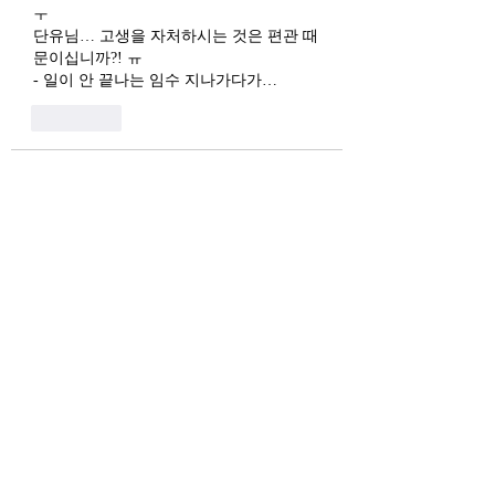
ㅜ
단유님… 고생을 자처하시는 것은 편관 때
문이십니까?! ㅠ
- 일이 안 끝나는 임수 지나가다가… 
좋아요
익명 회원
2022년 1월 10일
수행자는 고난을 즐길 준비가 된 사람만 
가능할듯요.
좋아요
익명 회원
2022년 1월 09일
삶자체가 수행인거같은데.. 유식님은 도대
체 어떤 수행을 더 하고계신건지....
좋아요