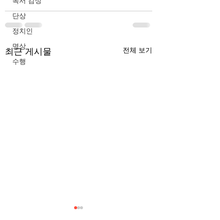
독서 감상
단상
정치인
명상
최근 게시물
전체 보기
수행
무엇이 AI 강국인가
중국 경제의 구조