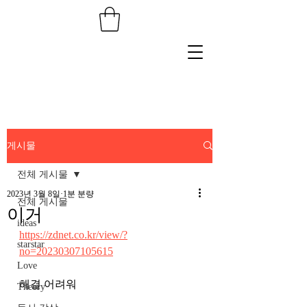
게시물
전체 게시물
2023년 3월 8일
1분 분량
전체 게시물
이거
ideas
https://zdnet.co.kr/view/?
starstar
no=20230307105615
Love
해결 어려워 
Theory