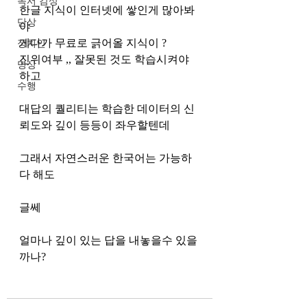
독서 감상
한글 지식이 인터넷에 쌓인게 많아봐
단상
야 
게다가 무료로 긁어올 지식이 ?  
정치인
진위여부 ,, 잘못된 것도 학습시켜야 
명상
하고 
수행
대답의 퀄리티는 학습한 데이터의 신
뢰도와 깊이 등등이 좌우할텐데 
그래서 자연스러운 한국어는 가능하
다 해도 
글쎄 
얼마나 깊이 있는 답을 내놓을수 있을
까나? 