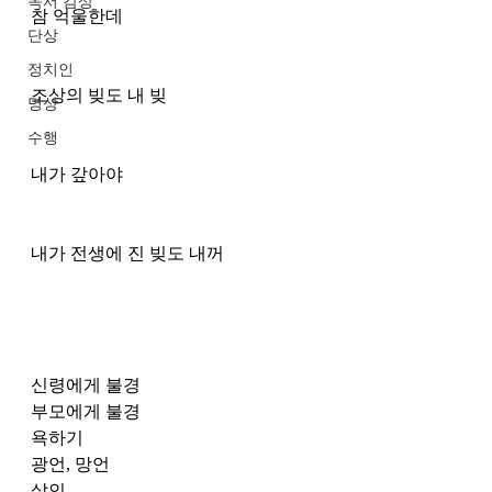
독서 감상
참 억울한데
단상
정치인
조상의 빚도 내 빚
명상
수행
내가 갚아야
내가 전생에 진 빚도 내꺼 
신령에게 불경
부모에게 불경
욕하기
광언, 망언
살인