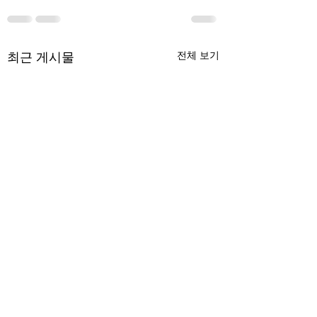
최근 게시물
전체 보기
무엇이 AI 강국인가
중국 경제의 구조
험요소 분석: 신용