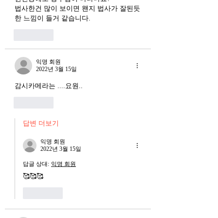
장. 신용 수축의 실태
법사한건 많이 보이면 왠지 법사가 잘된듯
한 느낌이 들거 같습니다.
좋아요
익명 회원
2022년 3월 15일
감시카메라는 ....요원..
좋아요
답변 더보기
익명 회원
2022년 3월 15일
답글 상대:
익명 회원
🥰🥰🥰
좋아요