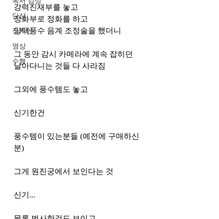
독서 감상
강력진재부를 놓고
단상
정화부로 정화를 하고
양택풍수 음계 조정술을 했더니
정치인
명상
그 동안 감시 카메라에 계속 잡히던 
수행
날아다니는 것들 다 사라짐
그외에 풍수템도 놓고
신기한건
풍수템이 있는분들 (예전에 구매하신
분)
그게 원진궁에서 보인다는 것
신기...
물론 법사한것도 보이고