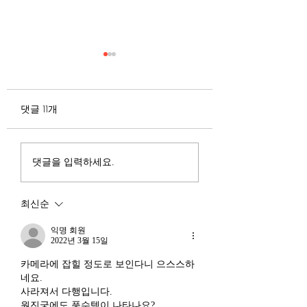
무엇이 AI 강국인가
중국 경제의 구조
험요소 분석: 신용
정부가 AI G3를 외치고 있
과 자본 이탈의 동
댓글 11개
다. 미국, 중국 다음 3위권
서론 2025년 현재 
행
진입을 국가 목표로 삼았다.
는 두 가지 거시적 
100조 원 규모 펀드를 조성
동시에 진행되고 있다
하고, AI 예산을 84% 증액
신용 시장의 급격한
댓글을 입력하세요.
했다. NVIDIA로부터 26만
외국 자본의 대규모
개 블랙웰 GPU를 공급받기
다. 이 두 현상은 각
최신순
로 했고, OpenAI와 파트너
적인 원인을 가지고 
십도 체결했다. 소버린 AI
상호 강화하는 악순
익명 회원
라는 말도 나온다. 국가 주
2022년 3월 15일
(Vicious Cycle) 
권을 지키는 AI를 만들겠다
하고 있다는 점에서
카메라에 잡힐 정도로 보인다니 으스스하
는 거다. 그런데 AI 강국이
경기 둔화와는 질적
네요.
뭔지부터 물
사라져서 다행입니다.
른 국면으로 봐야 한다
원진궁에도 풍수템이 나타나요? 