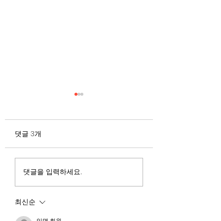
무엇이 AI 강국인가
중국 경제의 구조
험요소 분석: 신용
정부가 AI G3를 외치고 있
과 자본 이탈의 동
댓글 3개
다. 미국, 중국 다음 3위권
서론 2025년 현재 
행
진입을 국가 목표로 삼았다.
는 두 가지 거시적 
100조 원 규모 펀드를 조성
동시에 진행되고 있다
하고, AI 예산을 84% 증액
신용 시장의 급격한
댓글을 입력하세요.
했다. NVIDIA로부터 26만
외국 자본의 대규모
개 블랙웰 GPU를 공급받기
다. 이 두 현상은 각
최신순
로 했고, OpenAI와 파트너
적인 원인을 가지고 
십도 체결했다. 소버린 AI
상호 강화하는 악순
익명 회원