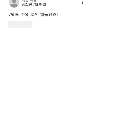
라는 말도 나온다. 국가 주
2022년 7월 04일
(Vicious Cycle) 
권을 지키는 AI를 만들겠다
하고 있다는 점에서
7월도 주식, 코인 힘들겠죠?
는 거다. 그런데 AI 강국이
경기 둔화와는 질적
좋아요
뭔지부터 물
른 국면으로 봐야 한다
장. 신용 수축의 실태
익명 회원
2022년 7월 04일
하트 넣어드렸습니다 ㅎㅎ
좋아요
익명 회원
2022년 7월 04일
답글 상대:
익명 회원
ㅋㅋㅋㅋ무슨뜻인지몰라 하지만
넘 러블리해여 심플언니님❤️
좋아요