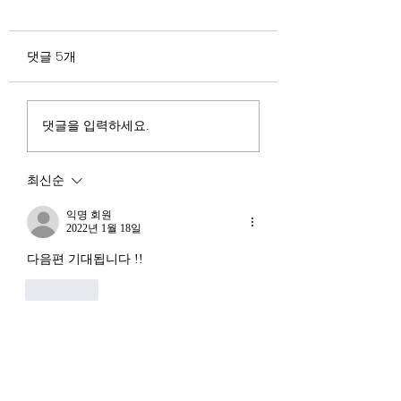
험요소 분석: 신용
정부가 AI G3를 외치고 있
과 자본 이탈의 동
댓글 5개
다. 미국, 중국 다음 3위권
서론 2025년 현재 
행
진입을 국가 목표로 삼았다.
는 두 가지 거시적 
100조 원 규모 펀드를 조성
동시에 진행되고 있다
하고, AI 예산을 84% 증액
신용 시장의 급격한
댓글을 입력하세요.
했다. NVIDIA로부터 26만
외국 자본의 대규모
개 블랙웰 GPU를 공급받기
다. 이 두 현상은 각
최신순
로 했고, OpenAI와 파트너
적인 원인을 가지고 
십도 체결했다. 소버린 AI
상호 강화하는 악순
익명 회원
라는 말도 나온다. 국가 주
2022년 1월 18일
(Vicious Cycle) 
권을 지키는 AI를 만들겠다
하고 있다는 점에서
다음편 기대됩니다 !! 
는 거다. 그런데 AI 강국이
경기 둔화와는 질적
좋아요
뭔지부터 물
른 국면으로 봐야 한다
장. 신용 수축의 실태
익명 회원
2022년 1월 18일
(인재 - 관심 1인 대기탈게요 ㅎㅎ)