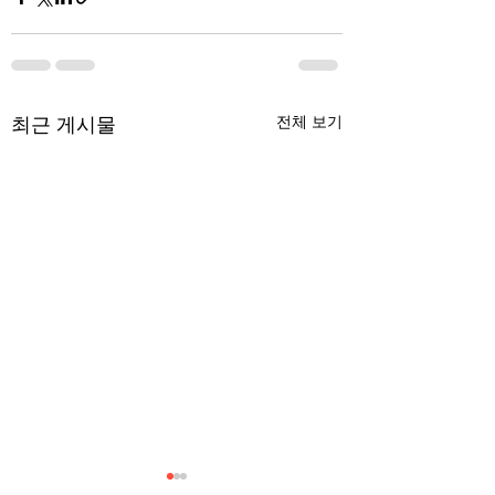
최근 게시물
전체 보기
무엇이 AI 강국인가
중국 경제의 구조