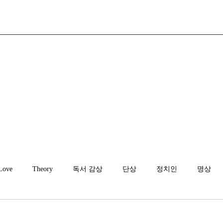
Love
Theory
독서 감상
단상
정치인
명상