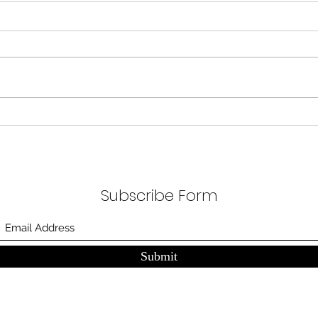
무엇이 AI 강국인가
중국
분석
정부가 AI G3를 외치고 있다. 미
동시
국, 중국 다음 3위권 진입을 국가
서론 
목표로 삼았다. 100조 원 규모 펀드
가지
를 조성하고, AI 예산을 84% 증액
고 있
했다. NVIDIA로부터 26만 개 블랙
수축
웰 GPU를 공급받기로 했고,
다. 
OpenAI와 파트너십도 체결했다.
인을 
소버린 AI라는 말도 나온다. 국가
는 악순
주권을 지키는 AI를 만들겠다는
성하
거다. 그런데 AI 강국이 뭔지부터
Subscribe Form
둔화
물
봐야 
태
Submit