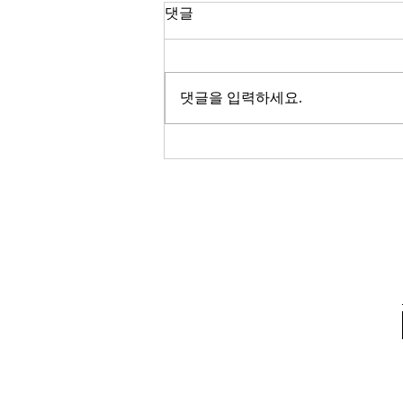
한국 경제
댓글
2026년이 밝았다. KOSPI는 4,400
을 돌파하며 사상 최고치를 경신했
고, 서울 아파트 값은 2025년 한 해
댓글을 입력하세요.
동안 8.71% 올랐다. 1999년 이후
최고의 주식시장 수익률이라고 한
다. 숫자만 보면 대한민국 경제가
전성기를 구가하는 것처럼 보인다.
그러나 상가 절반이 공실이고, 폐
업 신고가 줄을 잇는다. 자영업자
10명 중 4명 이상이 향후 3년 내