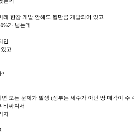
 였는데
미래 한참 개발 안해도 될만큼 개발되어 있고
80%가 넘는데
지만
7배였고
?
면 모든 문제가 발생 (정부는 세수가 아닌 땅 매각이 주
무 비싸져서
거지
고