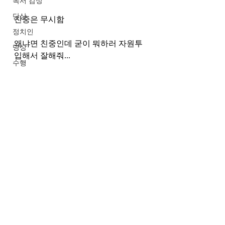
독서 감상
단상
친중은 무시함
정치인
왜냐면 친중인데 굳이 뭐하러 자원투
명상
입해서 잘해줘...
수행