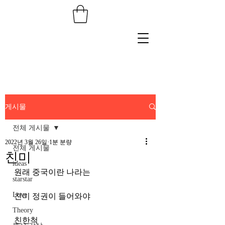
게시물
전체 게시물
2022년 3월 26일
1분 분량
전체 게시물
친미
ideas
원래 중국이란 나라는
starstar
Love
친미 정권이 들어와야
Theory
친한척