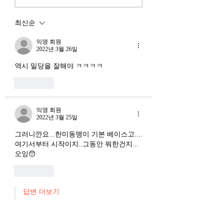
했다. NVIDIA로부터 26만
외국 자본의 대규모
개 블랙웰 GPU를 공급받기
다. 이 두 현상은 각
최신순
로 했고, OpenAI와 파트너
적인 원인을 가지고 
십도 체결했다. 소버린 AI
상호 강화하는 악순
익명 회원
라는 말도 나온다. 국가 주
2022년 3월 26일
(Vicious Cycle) 
권을 지키는 AI를 만들겠다
하고 있다는 점에서
역시 밀당을 잘해야 ㅋㅋㅋㅋ
는 거다. 그런데 AI 강국이
경기 둔화와는 질적
좋아요
뭔지부터 물
른 국면으로 봐야 한다
장. 신용 수축의 실태
익명 회원
2022년 3월 25일
그러니깐요...한미동맹이 기본 베이스고....
여기서부터 시작이지..그동안 뭐한건지...
오잉😯
좋아요
답변 더보기
익명 회원
2022년 3월 25일