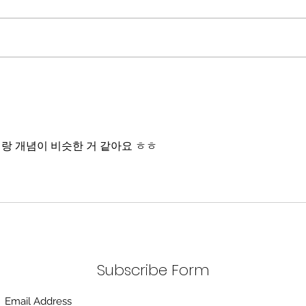
동시
국, 중국 다음 3위권 진입을 국가
서론 
목표로 삼았다. 100조 원 규모 펀드
가지
를 조성하고, AI 예산을 84% 증액
고 있
했다. NVIDIA로부터 26만 개 블랙
수축
웰 GPU를 공급받기로 했고,
다. 
OpenAI와 파트너십도 체결했다.
인을 
소버린 AI라는 말도 나온다. 국가
는 악순
주권을 지키는 AI를 만들겠다는
성하
거다. 그런데 AI 강국이 뭔지부터
nput이랑 개념이 비슷한 거 같아요 ㅎㅎ
둔화
물
봐야 
태
Subscribe Form