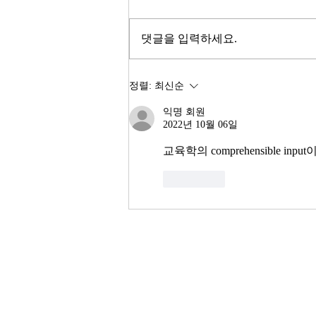
을 돌파하며 사상 최고치를 경신했
고, 서울 아파트 값은 2025년 한 해
댓글을 입력하세요.
동안 8.71% 올랐다. 1999년 이후
최고의 주식시장 수익률이라고 한
다. 숫자만 보면 대한민국 경제가
정렬:
최신순
전성기를 구가하는 것처럼 보인다.
익명 회원
그러나 상가 절반이 공실이고, 폐
2022년 10월 06일
업 신고가 줄을 잇는다. 자영업자
10명 중 4명 이상이 향후 3년 내
교육학의 comprehensible i
좋아요