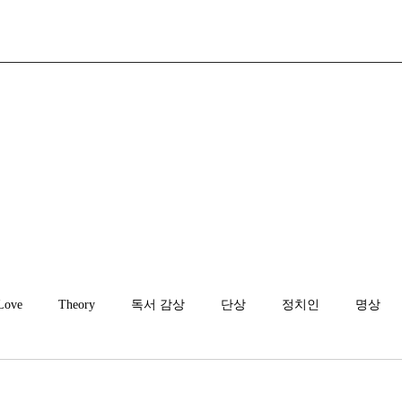
Love
Theory
독서 감상
단상
정치인
명상