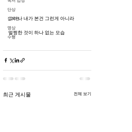
독서 감상
단상
그러나 내가 본건 그런게 아니라
정치인
명상
멀쩡한 것이 하나 없는 모습
수행
최근 게시물
전체 보기