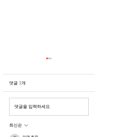
무엇이 AI 강국인가
중국 경제의 구조
험요소 분석: 신용
정부가 AI G3를 외치고 있
과 자본 이탈의 동
댓글 2개
다. 미국, 중국 다음 3위권
서론 2025년 현재 
행
진입을 국가 목표로 삼았다.
는 두 가지 거시적 
100조 원 규모 펀드를 조성
동시에 진행되고 있다
하고, AI 예산을 84% 증액
신용 시장의 급격한
댓글을 입력하세요.
했다. NVIDIA로부터 26만
외국 자본의 대규모
개 블랙웰 GPU를 공급받기
다. 이 두 현상은 각
최신순
로 했고, OpenAI와 파트너
적인 원인을 가지고 
십도 체결했다. 소버린 AI
상호 강화하는 악순
익명 회원