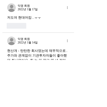
십도 체결했다. 소버린 AI
상호 강화하는 악순
익명 회원
라는 말도 나온다. 국가 주
2022년 1월 17일
(Vicious Cycle) 
권을 지키는 AI를 만들겠다
하고 있다는 점에서
저도여 현대어캄...ㅜㅜ
는 거다. 그런데 AI 강국이
경기 둔화와는 질적
좋아요
뭔지부터 물
른 국면으로 봐야 한다
장. 신용 수축의 실태
익명 회원
2022년 1월 14일
현산개 - 탄탄한 회사였는데 재무적으로.. 
주가와 관계없이 기관투자자들이 좋아했
던 회사였어요. 한 눈 안 팔고 몇 년 전만 
해도, 건설사들 실적 부진으로 허덕이던 
때, 주택사업에서 30프로 이상씩 영업이
익 더 내고 ..
안타깝기도 하고 아쉽기도 하고 여러모로.
사람 관리 너무나 중요하다는 걸 여실히 
보여주네요. 
좋아요