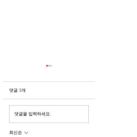
무엇이 AI 강국인가
중국 경제의 구조
험요소 분석: 신용
정부가 AI G3를 외치고 있
과 자본 이탈의 동
댓글 3개
다. 미국, 중국 다음 3위권
서론 2025년 현재 
행
진입을 국가 목표로 삼았다.
는 두 가지 거시적 
100조 원 규모 펀드를 조성
동시에 진행되고 있다
하고, AI 예산을 84% 증액
신용 시장의 급격한
댓글을 입력하세요.
했다. NVIDIA로부터 26만
외국 자본의 대규모
개 블랙웰 GPU를 공급받기
다. 이 두 현상은 각
최신순
로 했고, OpenAI와 파트너
적인 원인을 가지고 