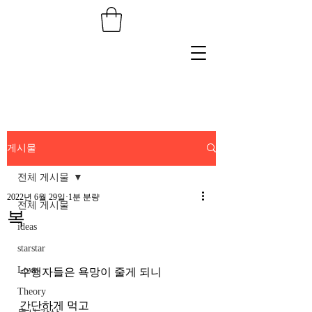
게시물
전체 게시물
2022년 6월 29일
1분 분량
전체 게시물
복
ideas
starstar
Love
수행자들은 욕망이 줄게 되니 
Theory
간단하게 먹고