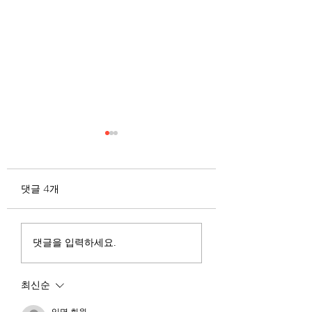
무엇이 AI 강국인가
중국 경제의 구조
험요소 분석: 신용
정부가 AI G3를 외치고 있
과 자본 이탈의 동
댓글 4개
다. 미국, 중국 다음 3위권
서론 2025년 현재 
행
진입을 국가 목표로 삼았다.
는 두 가지 거시적 
100조 원 규모 펀드를 조성
동시에 진행되고 있다
하고, AI 예산을 84% 증액
신용 시장의 급격한
댓글을 입력하세요.
했다. NVIDIA로부터 26만
외국 자본의 대규모
개 블랙웰 GPU를 공급받기
다. 이 두 현상은 각
최신순
로 했고, OpenAI와 파트너
적인 원인을 가지고 
십도 체결했다. 소버린 AI
상호 강화하는 악순
익명 회원