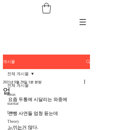
게시물
전체 게시물
2021년 9월 29일
1분 분량
전체 게시물
업
ideas
요즘 두통에 시달리는 와중에
starstar
Love
전생 사연들 엄청 듣는데
Theory
느끼는거 많다.