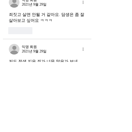
라는 말도 나온다. 국가 주
2021년 9월 29일
(Vicious Cycle) 
권을 지키는 AI를 만들겠다
하고 있다는 점에서
죄짓고 살면 안될 거 같아요. 담생은 좀 잘 
는 거다. 그런데 AI 강국이
경기 둔화와는 질적
살아보고 싶어요 ㅋㅋㅋ 
뭔지부터 물
른 국면으로 봐야 한다
좋아요
장. 신용 수축의 실태
익명 회원
2021년 9월 29일
저도 전생 지은 죄가 너무 많은가 보네
요... 찔리는거 보면 궁 여쭌거 안알려 주셔
도 될것 같아요.. 조용히 반성하고 효도하
고 사는게 할일 인것 같은.
좋아요
답변 더보기
익명 회원
2021년 9월 29일
답글 상대:
익명 회원