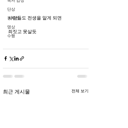
독서 감상
단상
사람들도 전생을 알게 되면
정치인
명상
죄짓고 못살듯
수행
최근 게시물
전체 보기