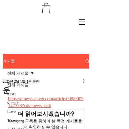
게시물
전체 게시물
2025년 2월 1일
1분 분량
전체 게시물
운
ideas
https://n.news.naver.com/article/008/0005
starstar
147373?cds=news_edit
Love
더 읽어보시겠습니까?
Theory
theyi.org 구독을 통하여 본 독점 게시물을 
더 확인하실 수 있습니다.