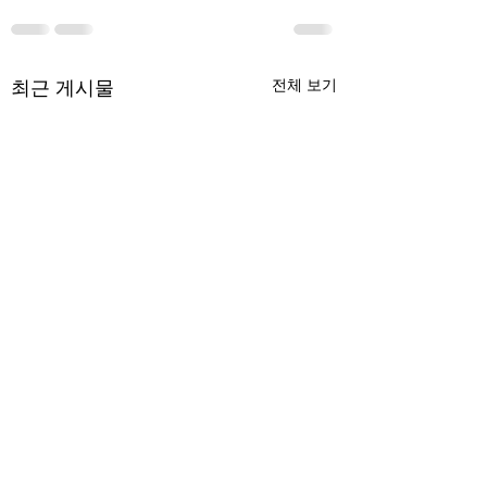
최근 게시물
전체 보기
무엇이 AI 강국인가
중국 경제의 구조
험요소 분석: 신용