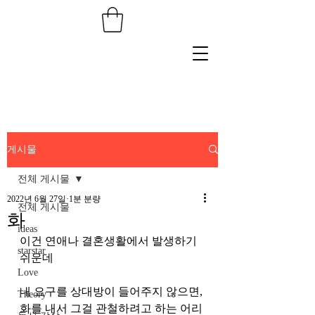
게시물
전체 게시물
2022년 6월 27일
1분 분량
전체 게시물
화
ideas
이건 연애나 결혼생활에서 발생하기 
starstar
쉬운데 
Love
내 요구를 상대방이 들어주지 않으면, 
Theory
화를 내서 그걸 관철하려고 하는 어리