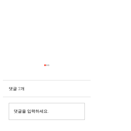
무엇이 AI 강국인가
중국 경제의 구조
험요소 분석: 신용
정부가 AI G3를 외치고 있
과 자본 이탈의 동
댓글 2개
다. 미국, 중국 다음 3위권
서론 2025년 현재 
행
진입을 국가 목표로 삼았다.
는 두 가지 거시적 
100조 원 규모 펀드를 조성
동시에 진행되고 있다
하고, AI 예산을 84% 증액
신용 시장의 급격한
댓글을 입력하세요.
했다. NVIDIA로부터 26만
외국 자본의 대규모
개 블랙웰 GPU를 공급받기
다. 이 두 현상은 각
최신순