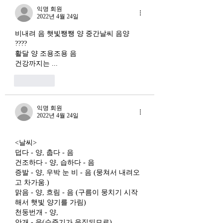
십도 체결했다. 소버린 AI
상호 강화하는 악순
익명 회원
라는 말도 나온다. 국가 주
2022년 4월 24일
(Vicious Cycle) 
권을 지키는 AI를 만들겠다
하고 있다는 점에서
비내려 음 햇빛쨍쨍 양 중간날씨 음양 
는 거다. 그런데 AI 강국이
경기 둔화와는 질적
???? 
뭔지부터 물
활달 양 조용조용 음
른 국면으로 봐야 한다
건강까지는 ... 
장. 신용 수축의 실태
좋아요
익명 회원
2022년 4월 24일
<날씨>
덥다 - 양, 춥다 - 음
건조하다 - 양, 습하다 - 음
증발 - 양, 우박 눈 비 - 음 (뭉쳐서 내려오
고 차가움.) 
맑음 - 양, 흐림 - 음 (구름이 뭉치기 시작
해서 햇빛 양기를 가림)
천둥번개 - 양, 
안개 - 음(수증기가 응집되므로). 