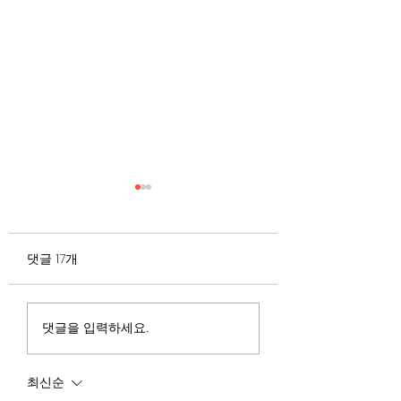
무엇이 AI 강국인가
중국 경제의 구조
험요소 분석: 신용
정부가 AI G3를 외치고 있
과 자본 이탈의 동
댓글 17개
다. 미국, 중국 다음 3위권
서론 2025년 현재 
행
진입을 국가 목표로 삼았다.
는 두 가지 거시적 
100조 원 규모 펀드를 조성
동시에 진행되고 있다
하고, AI 예산을 84% 증액
신용 시장의 급격한
댓글을 입력하세요.
했다. NVIDIA로부터 26만
외국 자본의 대규모
개 블랙웰 GPU를 공급받기
다. 이 두 현상은 각
최신순
로 했고, OpenAI와 파트너
적인 원인을 가지고 