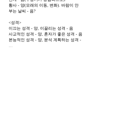
황사 - 양(모래의 이동, 변화). 바람이 안 
부는 날씨 - 음?
<성격>
이끄는 성격 - 양, 이끌리는 성격 - 음
사교적인 성격 - 양, 혼자가 좋은 성격 - 음
본능적인 성격 - 양, 분석 계획하는 성격 -
…
더 보기
좋아요
익명 회원
2022년 4월 24일
날씨는 기분이나 성격에 따라 느낌이 다
를 것 같아서.. ex.남들이 비와서 다 우울하
다고 해도 나 좋으면 좋은(음이 좋으면 음
일 것이고, 양이 좋으면 양인) 