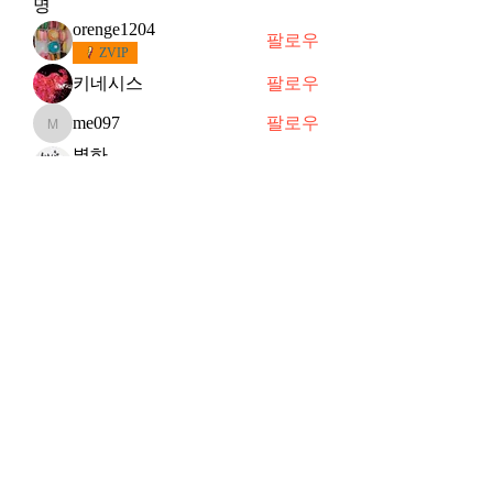
명
orenge1204
팔로우
ZVIP
키네시스
팔로우
me097
팔로우
me097
별하
팔로우
떠오르는 샛별
슈
팔로우
슈
VVIP
전체 회원 보기(91명)
Subscribe Form