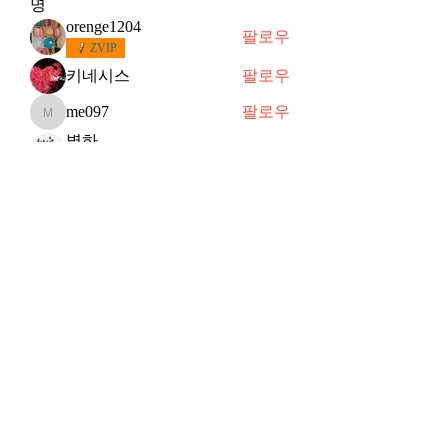
명
orenge1204
팔로우
ZVIP
키네시스
팔로우
me097
팔로우
me097
별하
팔로우
떠오르는 샛별
슈
팔로우
슈
VVIP
전체 회원 보기(91명)
Subscribe Form