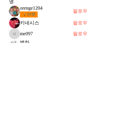
명
orenge1204
팔로우
ZVIP
키네시스
팔로우
me097
팔로우
me097
별하
팔로우
떠오르는 샛별
슈
팔로우
슈
VVIP
전체 회원 보기(91명)
Subscribe Form