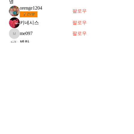
명
orenge1204
팔로우
ZVIP
키네시스
팔로우
me097
팔로우
me097
별하
팔로우
떠오르는 샛별
슈
팔로우
슈
VVIP
전체 회원 보기(91명)
Subscribe Form