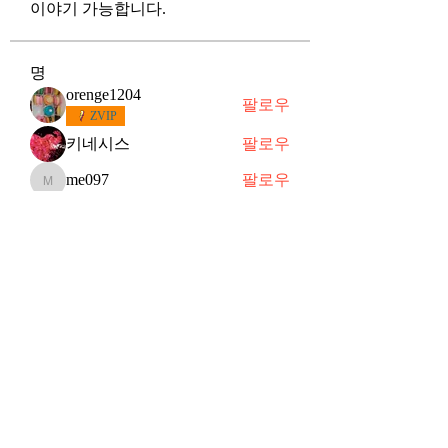
이야기 가능합니다.
명
orenge1204
팔로우
ZVIP
키네시스
팔로우
me097
팔로우
me097
별하
팔로우
떠오르는 샛별
슈
팔로우
슈
VVIP
전체 회원 보기(91명)
Subscribe Form