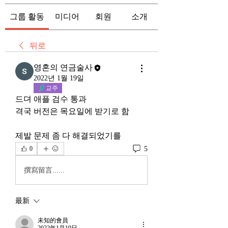
그룹 활동
미디어
회원
소개
뒤로
영혼의 연금술사
2022년 1월 19일
교주
드뎌 애플 검수 통과
격국 버전은 목요일에 받기로 함
제발 문제 좀 다 해결되었기를
5
0
撰寫留言......
最新
未知的會員