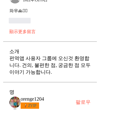
2022年1月19日
와우🙏🙆‍♀️
按讚
顯示更多留言
소개
펀역앱 사용자 그룹에 오신것 환영합
니다. 건의, 불편한 점, 궁금한 점 모두
이야기 가능합니다.
명
orenge1204
팔로우
ZVIP
키네시스
팔로우
me097
팔로우
me097
별하
팔로우