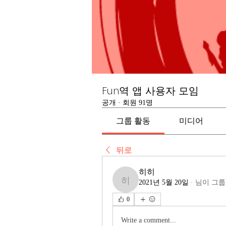
Fun역 앱 사용자 모임
공개
·
회원 91명
그룹 활동
미디어
뒤로
히히
2021년 5월 20일
·
님이 그룹
히히
0
Write a comment...