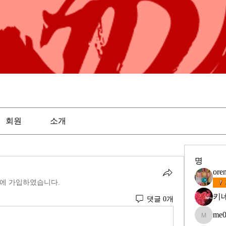
회원
소개
명
ore
에 가입하였습니다.
키
댓글 0개
me0
me097