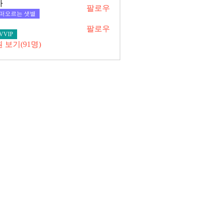
하
팔로우
떠오르는 샛별
팔로우
VVIP
 보기(91명)