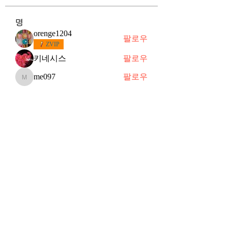
명
orenge1204
팔로우
ZVIP
키네시스
팔로우
me097
팔로우
me097
별하
팔로우
떠오르는 샛별
슈
팔로우
슈
VVIP
전체 회원 보기(91명)
Subscribe Form