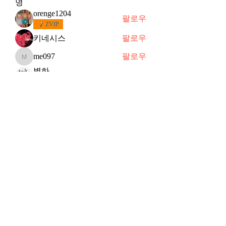
명
orenge1204
팔로우
ZVIP
키네시스
팔로우
me097
팔로우
me097
별하
팔로우
떠오르는 샛별
슈
팔로우
슈
VVIP
전체 회원 보기(91명)
Subscribe Form