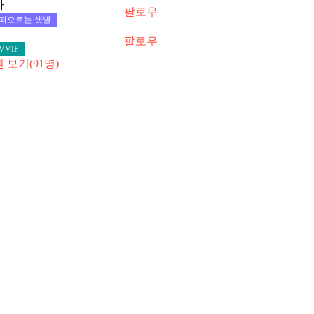
하
팔로우
떠오르는 샛별
팔로우
VVIP
 보기(91명)