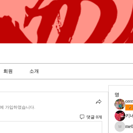
회원
소개
명
ore
에 가입하였습니다.
키
댓글 0개
me0
me097