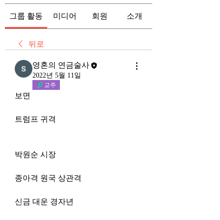
그룹 활동
미디어
회원
소개
뒤로
영혼의 연금술사
2022년 5월 11일
교주
보면
트럼프 귀격
박원순 시장
종아격 원국 상관격
신금 대운 경자년