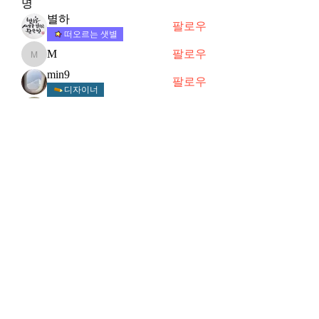
명
별하
팔로우
떠오르는 샛별
M
팔로우
M
min9
팔로우
디자이너
뚜사마
팔로우
Hyang
팔로우
Hyang
전체 회원 보기(18명)
Subscribe Form