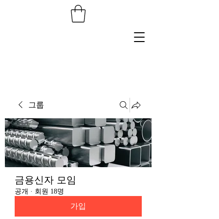
그룹
금용신자 모임
공개
·
회원 18명
가입