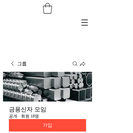
그룹
금용신자 모임
공개
·
회원 18명
가입