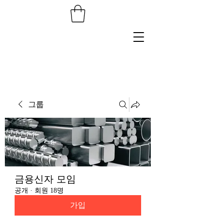
그룹
금용신자 모임
공개
·
회원 18명
가입