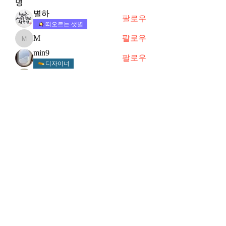
명
별하
팔로우
떠오르는 샛별
M
팔로우
M
min9
팔로우
디자이너
뚜사마
팔로우
Hyang
팔로우
Hyang
전체 회원 보기(18명)
Subscribe Form