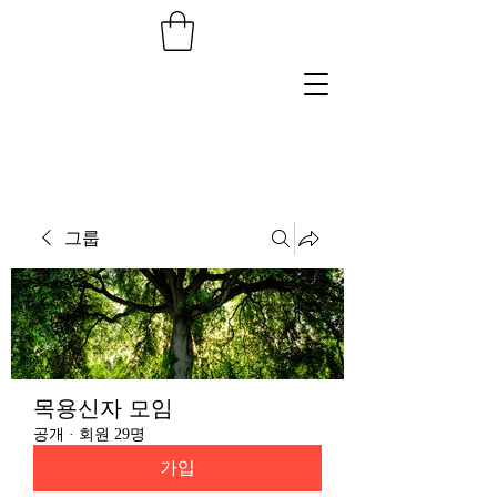
그룹
목용신자 모임
공개
·
회원 29명
가입