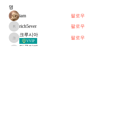
명
iam
팔로우
rich5ever
팔로우
rich5ever
크루시아
팔로우
크루시아
VVIP
달콤라떼
팔로우
달콤라떼
VVIP
sosimple
팔로우
VVIP
전체 회원 보기(29명)
Subscribe Form