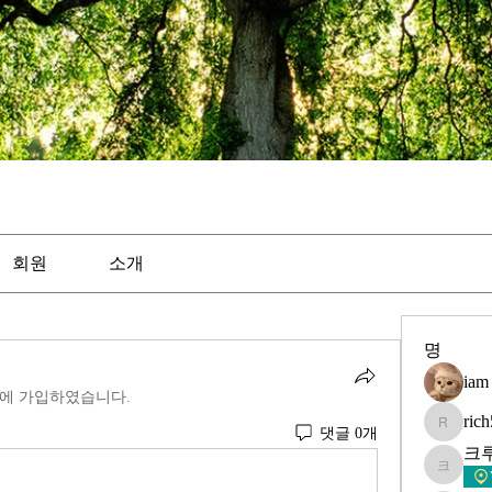
회원
소개
명
iam
에 가입하였습니다.
ric
댓글 0개
rich5ever
크
크루시