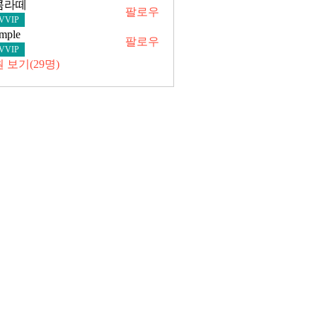
콤라떼
팔로우
떼
VVIP
imple
팔로우
VVIP
 보기(29명)