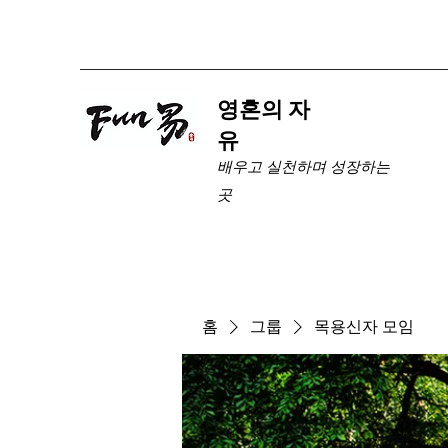
​영혼의 자
유
배우고 실천하며 성장하는
곳
홈
그룹
목용신자 모임