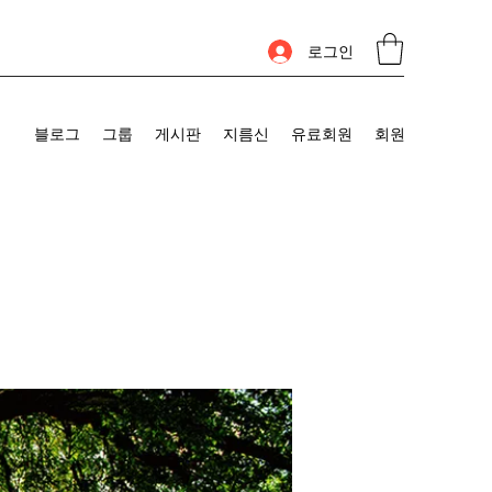
로그인
블로그
그룹
게시판
지름신
유료회원
회원