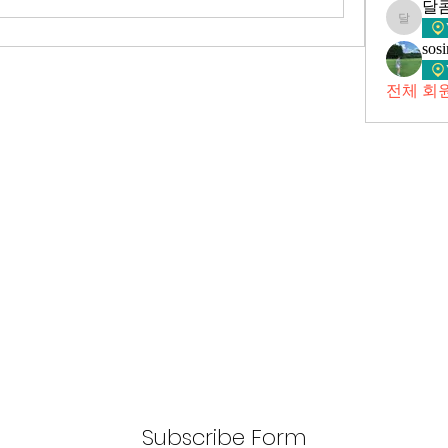
달
달콤라
sos
전체 회원
Subscribe Form