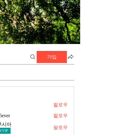
가입
팔로우
h5ever
팔로우
루시아
팔로우
아
VVIP