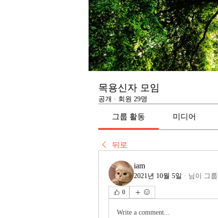
목용신자 모임
공개
·
회원 29명
그룹 활동
미디어
뒤로
iam
2021년 10월 5일
·
님이 그룹
0
Write a comment...