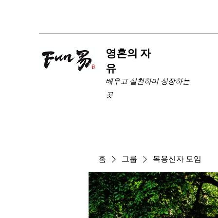
​영혼의 자
유
배우고 실천하며 성장하는
곳
홈
그룹
목용신자 모임