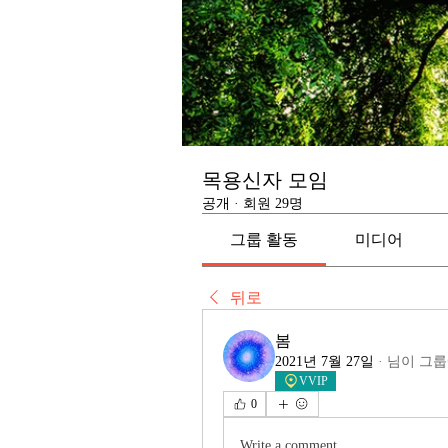
목용신자 모임
공개
·
회원 29명
그룹 활동
미디어
뒤로
봄
2021년 7월 27일
·
님이 그룹
VVIP
0
Write a comment...