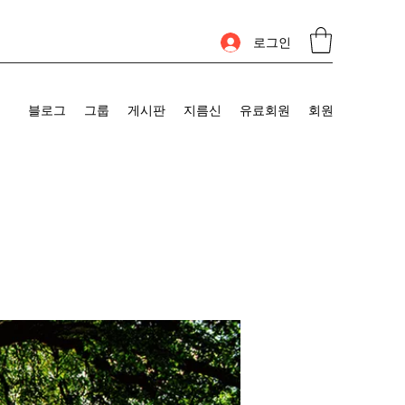
로그인
블로그
그룹
게시판
지름신
유료회원
회원